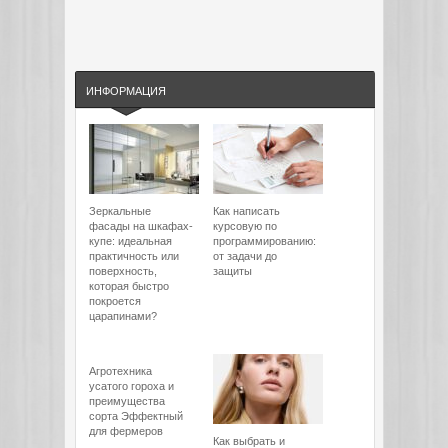
ИНФОРМАЦИЯ
Зеркальные
Как написать
фасады на шкафах-
курсовую по
купе: идеальная
программированию:
практичность или
от задачи до
поверхность,
защиты
которая быстро
покроется
царапинами?
Агротехника
усатого гороха и
преимущества
сорта Эффектный
для фермеров
Как выбрать и