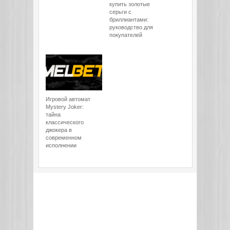
купить золотые
серьги с
бриллиантами:
руководство для
покупателей
Игровой автомат
Mystery Joker:
тайна
классического
джокера в
современном
исполнении