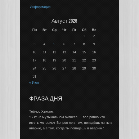
Информация
Август 2026
Пн
Вт
Ср
Чт
Пт
Сб
Вс
1
2
3
4
5
6
7
8
9
10
11
12
13
14
15
16
17
18
19
20
21
22
23
24
25
26
27
28
29
30
31
« Июл
ФРАЗА ДНЯ
Тейлор Хэнсон:
"Быть в музыкальном бизнесе — всё равно что
иметь мотоцикл. Вопрос не в том, попадёшь ли ты в
аварию, а в том, когда ты попадёшь в аварию."