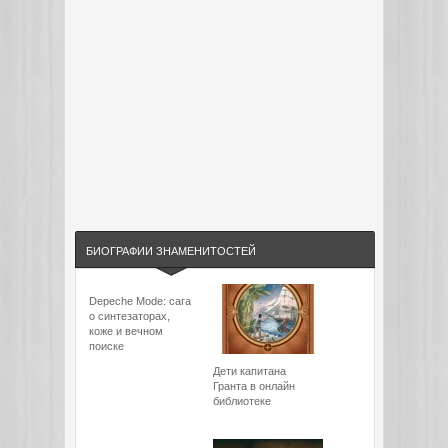
БИОГРАФИИ ЗНАМЕНИТОСТЕЙ
Depeche Mode: сага
о синтезаторах,
коже и вечном
поиске
Дети капитана
Гранта в онлайн
библиотеке