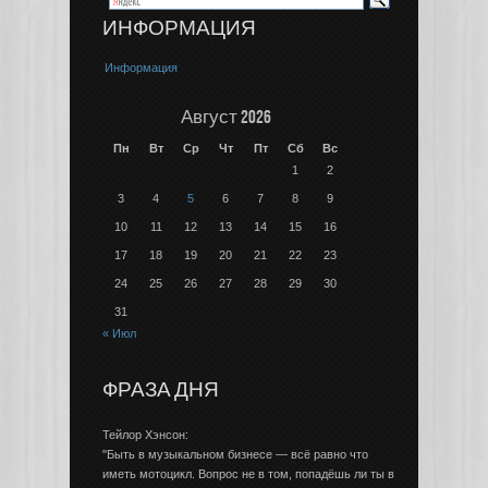
ИНФОРМАЦИЯ
Информация
Август 2026
Пн
Вт
Ср
Чт
Пт
Сб
Вс
1
2
3
4
5
6
7
8
9
10
11
12
13
14
15
16
17
18
19
20
21
22
23
24
25
26
27
28
29
30
31
« Июл
ФРАЗА ДНЯ
Тейлор Хэнсон:
"Быть в музыкальном бизнесе — всё равно что
иметь мотоцикл. Вопрос не в том, попадёшь ли ты в