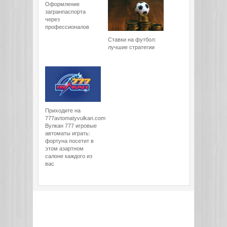
Оформление
загранпаспорта
через
профессионалов
Ставки на футбол:
лучшие стратегии
Приходите на
777avtomatyvulkan.com
Вулкан 777 игровые
автоматы играть:
фортуна посетит в
этом азартном
салоне каждого из
вас