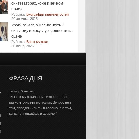
синтезаторах, коже и вечном
поиске
Рубрика:
Биографии знаменитостей
20 августа, 2025
Уроки вокала в Москве: путь к
сильному голосу и уверенности на
сцене
Рубрика:
Все о музыке
30 июня, 2025
ФРАЗА ДНЯ
Тейлор Хэнсон:
с
"Быть в музыкальном бизнесе — всё
равно что иметь мотоцикл. Вопрос не в
том, попадёшь ли ты в аварию, а в том,
когда ты попадёшь в аварию."
6
3
0