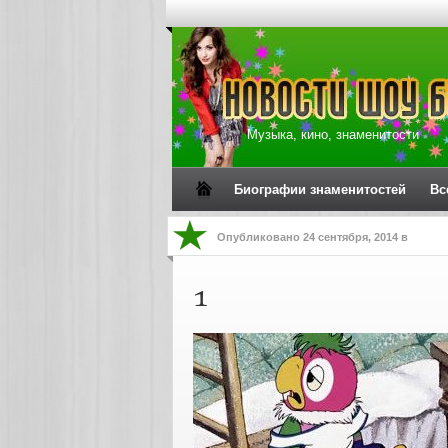
Музыка, кино, знаменитости
Биографии знаменитостей
Вс
Опубликовано
24 сентября, 2014
в
1