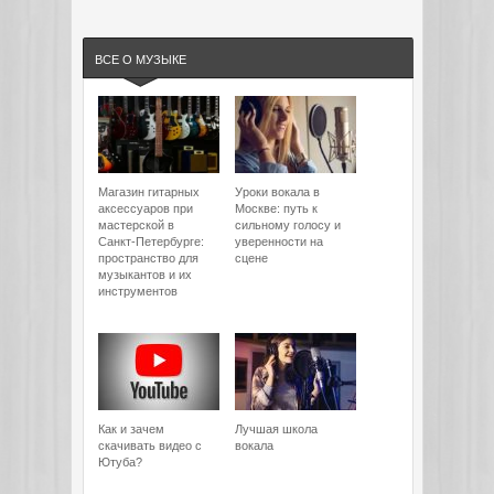
ВСЕ О МУЗЫКЕ
Магазин гитарных
Уроки вокала в
аксессуаров при
Москве: путь к
мастерской в
сильному голосу и
Санкт-Петербурге:
уверенности на
пространство для
сцене
музыкантов и их
инструментов
Как и зачем
Лучшая школа
скачивать видео с
вокала
Ютуба?