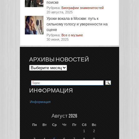
поиске
Рубрика:
Биографии знаменитостей
20 августа, 2025
Уроки вокала в Москве: путь к
сильному голосу и уверенности на
сцене
Рубрика:
Все о музыке
30 июня, 2025
АРХИВЫ НОВОСТЕЙ
ИНФОРМАЦИЯ
Информация
Август 2026
Пн
Вт
Ср
Чт
Пт
Сб
Вс
1
2