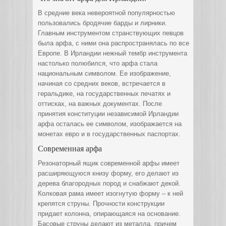
В средние века невероятной популярностью
пользовались бродячие барды и лирники.
Главным инструментом странствующих певцов
была арфа, с ними она распространялась по все
Европе. В Ирландии нежный тембр инструмента
настолько полюбился, что арфа стала
национальным символом. Ее изображение,
начиная со средних веков, встречается в
геральдике, на государственных печатях и
оттисках, на важных документах. После
принятия конституции независимой Ирландии
арфа осталась ее символом, изображается на
монетах евро и в государственных паспортах.
Современная арфа
Резонаторный ящик современной арфы имеет
расширяющуюся книзу форму, его делают из
дерева благородных пород и снабжают декой.
Колковая рама имеет изогнутую форму – к ней
крепятся струны. Прочности конструкции
придает колонна, опирающаяся на основание.
Басовые струны делают из металла, причем