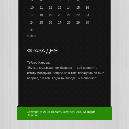
3
4
5
6
7
8
9
10
11
12
13
14
15
16
17
18
19
20
21
22
23
24
25
26
27
28
29
30
31
« Июл
ФРАЗА ДНЯ
Тейлор Хэнсон:
"Быть в музыкальном бизнесе — всё равно что
иметь мотоцикл. Вопрос не в том, попадёшь ли ты в
аварию, а в том, когда ты попадёшь в аварию."
Copyright © 2026 Новости шоу бизнеса, All Rights
Reserved.