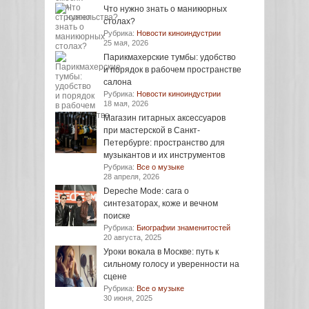
Что нужно знать о маникюрных
столах?
Рубрика:
Новости киноиндустрии
25 мая, 2026
Парикмахерские тумбы: удобство
и порядок в рабочем пространстве
салона
Рубрика:
Новости киноиндустрии
18 мая, 2026
Магазин гитарных аксессуаров
при мастерской в Санкт-
Петербурге: пространство для
музыкантов и их инструментов
Рубрика:
Все о музыке
28 апреля, 2026
Depeche Mode: сага о
синтезаторах, коже и вечном
поиске
Рубрика:
Биографии знаменитостей
20 августа, 2025
Уроки вокала в Москве: путь к
сильному голосу и уверенности на
сцене
Рубрика:
Все о музыке
30 июня, 2025