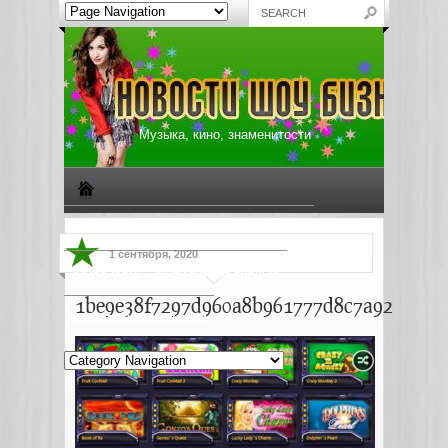
Музыка, кино, знаменитости
Биографии знаменитостей
Все о музыке
1 сентября, 2020
Жизнь звезд
Музыкальные новости
1be9e38f7297d960a8b961777d8c7a92
Новости киноиндустрии