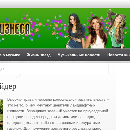
е о музыке
Жизнь звезд
Музыкальные новости
Новости ки
ция
айдер
Высокая трава и неровно колосящаяся растительность –
это не то, о чем мечтают ценители ландшафтных
изяществ. Взращивая зеленый участок на приусадебной
площади перед загородным домом или на садах,
владелец желает любоваться ровным и аккуратным
газоном. Для получения желаемого
результата мало