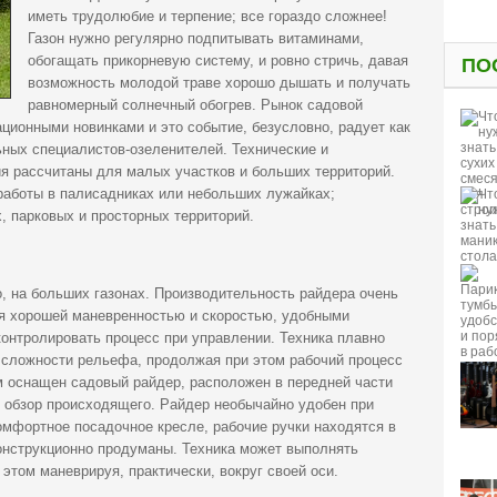
иметь трудолюбие и терпение; все гораздо сложнее!
Газон нужно регулярно подпитывать витаминами,
обогащать прикорневую систему, и ровно стричь, давая
ПО
возможность молодой траве хорошо дышать и получать
равномерный солнечный обогрев. Рынок садовой
ционными новинками и это событие, безусловно, радует как
ьных специалистов-озеленителей. Технические и
я рассчитаны для малых участков и больших территорий.
работы в палисадниках или небольших лужайках;
х, парковых и просторных территорий.
, на больших газонах. Производительность райдера очень
я хорошей маневренностью и скоростью, удобными
онтролировать процесс при управлении. Техника плавно
 сложности рельефа, продолжая при этом рабочий процесс
 оснащен садовый райдер, расположен в передней части
й обзор происходящего. Райдер необычайно удобен при
омфортное посадочное кресле, рабочие ручки находятся в
конструкционно продуманы. Техника может выполнять
этом маневрируя, практически, вокруг своей оси.