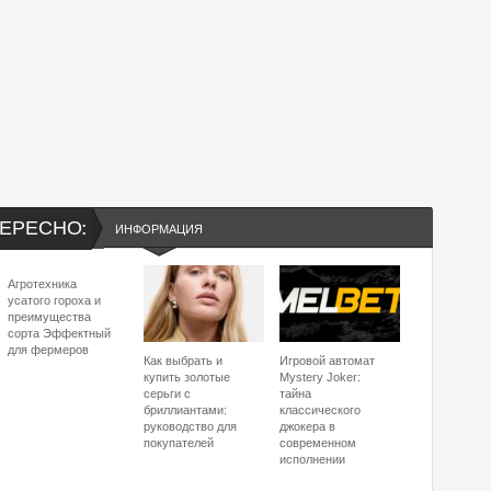
ЕРЕСНО:
ИНФОРМАЦИЯ
Агротехника
усатого гороха и
преимущества
сорта Эффектный
для фермеров
Как выбрать и
Игровой автомат
купить золотые
Mystery Joker:
серьги с
тайна
бриллиантами:
классического
руководство для
джокера в
покупателей
современном
исполнении