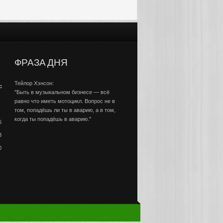
ФРАЗА ДНЯ
Тейлор Хэнсон:
с
"Быть в музыкальном бизнесе — всё
равно что иметь мотоцикл. Вопрос не в
том, попадёшь ли ты в аварию, а в том,
когда ты попадёшь в аварию."
6
3
0