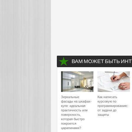
ВАМ МОЖЕТ БЫТЬ ИНТ
Зеркальные
Как написать
фасады на шкафах-
курсовую по
купе: идеальная
программированию:
практичность или
от задачи до
поверхность,
защиты
которая быстро
покроется
царапинами?