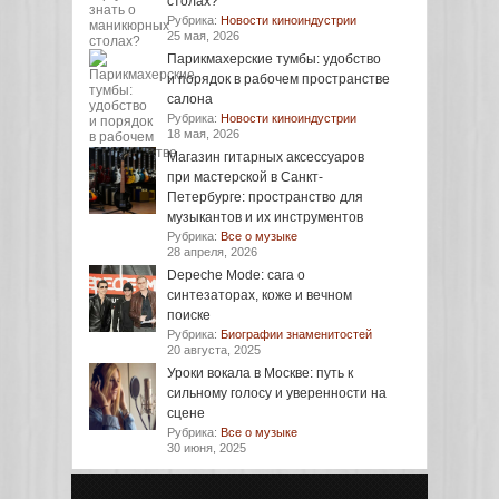
столах?
Рубрика:
Новости киноиндустрии
25 мая, 2026
Парикмахерские тумбы: удобство
и порядок в рабочем пространстве
салона
Рубрика:
Новости киноиндустрии
18 мая, 2026
Магазин гитарных аксессуаров
при мастерской в Санкт-
Петербурге: пространство для
музыкантов и их инструментов
Рубрика:
Все о музыке
28 апреля, 2026
Depeche Mode: сага о
синтезаторах, коже и вечном
поиске
Рубрика:
Биографии знаменитостей
20 августа, 2025
Уроки вокала в Москве: путь к
сильному голосу и уверенности на
сцене
Рубрика:
Все о музыке
30 июня, 2025