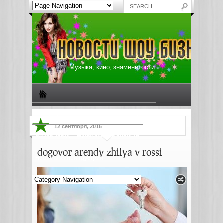
Музыка, кино, знаменитости
Биографии знаменитостей
Все о музыке
12 сентября, 2016
Жизнь звезд
Музыкальные новости
dogovor-arendy-zhilya-v-rossi
Новости киноиндустрии