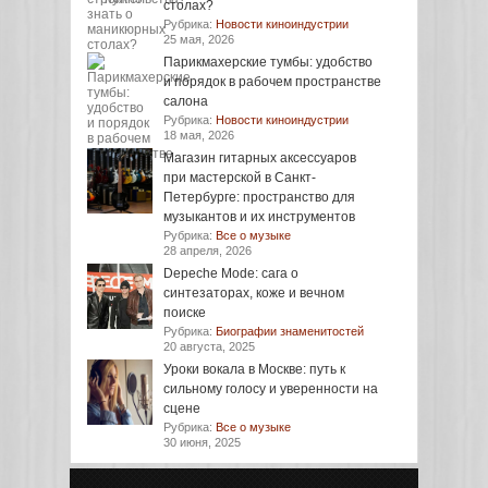
столах?
Рубрика:
Новости киноиндустрии
25 мая, 2026
Парикмахерские тумбы: удобство
и порядок в рабочем пространстве
салона
Рубрика:
Новости киноиндустрии
18 мая, 2026
Магазин гитарных аксессуаров
при мастерской в Санкт-
Петербурге: пространство для
музыкантов и их инструментов
Рубрика:
Все о музыке
28 апреля, 2026
Depeche Mode: сага о
синтезаторах, коже и вечном
поиске
Рубрика:
Биографии знаменитостей
20 августа, 2025
Уроки вокала в Москве: путь к
сильному голосу и уверенности на
сцене
Рубрика:
Все о музыке
30 июня, 2025