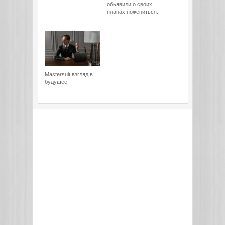
обьявили о своих
планах пожениться.
Mastersuit взгляд в
будущее