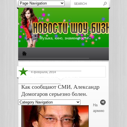
Музыка, кино, знаменитости
Биографии знаменитостей
Все о музыке
4 февраля, 2014
Жизнь звезд
Музыкальные новости
Как сообщают СМИ, Александр
Новости киноиндустрии
Домогаров серьезно болен.
На
армию