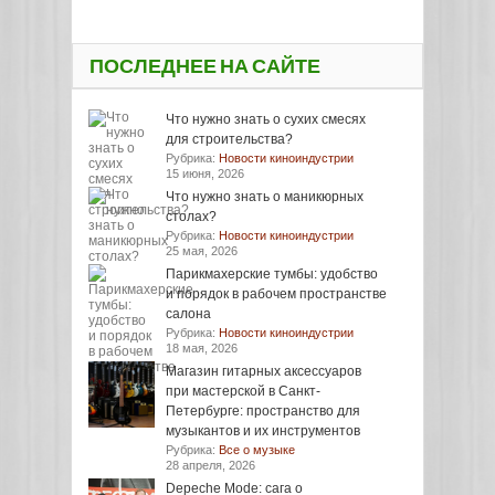
ПОСЛЕДНЕЕ НА САЙТЕ
Что нужно знать о сухих смесях
для строительства?
Рубрика:
Новости киноиндустрии
15 июня, 2026
Что нужно знать о маникюрных
столах?
Рубрика:
Новости киноиндустрии
25 мая, 2026
Парикмахерские тумбы: удобство
и порядок в рабочем пространстве
салона
Рубрика:
Новости киноиндустрии
18 мая, 2026
Магазин гитарных аксессуаров
при мастерской в Санкт-
Петербурге: пространство для
музыкантов и их инструментов
Рубрика:
Все о музыке
28 апреля, 2026
Depeche Mode: сага о