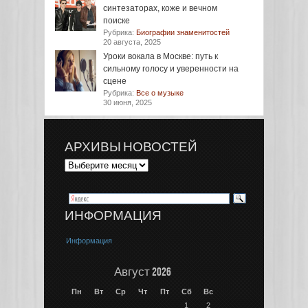
синтезаторах, коже и вечном
поиске
Рубрика:
Биографии знаменитостей
20 августа, 2025
Уроки вокала в Москве: путь к
сильному голосу и уверенности на
сцене
Рубрика:
Все о музыке
30 июня, 2025
АРХИВЫ НОВОСТЕЙ
ИНФОРМАЦИЯ
Информация
Август 2026
Пн
Вт
Ср
Чт
Пт
Сб
Вс
1
2