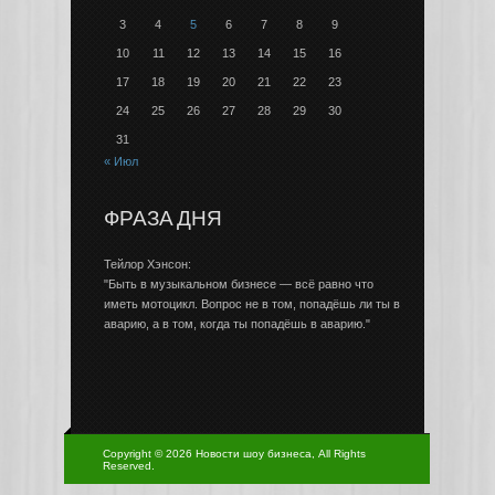
3
4
5
6
7
8
9
10
11
12
13
14
15
16
17
18
19
20
21
22
23
24
25
26
27
28
29
30
31
« Июл
ФРАЗА ДНЯ
Тейлор Хэнсон:
"Быть в музыкальном бизнесе — всё равно что
иметь мотоцикл. Вопрос не в том, попадёшь ли ты в
аварию, а в том, когда ты попадёшь в аварию."
Copyright © 2026 Новости шоу бизнеса, All Rights
Reserved.