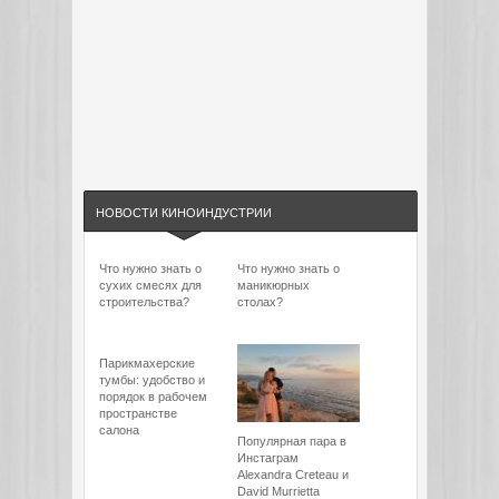
НОВОСТИ КИНОИНДУСТРИИ
Что нужно знать о
Что нужно знать о
сухих смесях для
маникюрных
строительства?
столах?
Парикмахерские
тумбы: удобство и
порядок в рабочем
пространстве
салона
Популярная пара в
Инстаграм
Alexandra Creteau и
David Murrietta