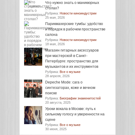
Что нужно знать о маникюрных
столах?
Рубрика:
Новости киноиндустрии
25 мая, 2026
Парикмахерские тумбы: удобство
и порядок в рабочем пространстве
салона
Рубрика:
Новости киноиндустрии
18 мая, 2026
Магазин гитарных аксессуаров
при мастерской в Санкт-
Петербурге: пространство для
музыкантов и их инструментов
Рубрика:
Все о музыке
28 апреля, 2026
Depeche Mode: сага о
синтезаторах, коже и вечном
поиске
Рубрика:
Биографии знаменитостей
20 августа, 2025
Уроки вокала в Москве: путь к
сильному голосу и уверенности на
сцене
Рубрика:
Все о музыке
30 июня, 2025