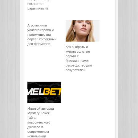
покроется
царапинами?
Агротехника
усатого гороха и
преимущества
сорта Эффектный
для фермеров
Как выбрать и
купить золотые
серьги с
бриллиантами:
руководство для
покупателей
Игровой автомат
Mystery Joker:
тайна
классического
джокера в
современном
исполнении