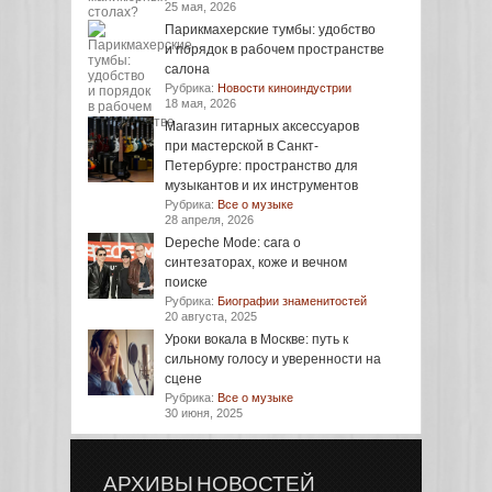
25 мая, 2026
Парикмахерские тумбы: удобство
и порядок в рабочем пространстве
салона
Рубрика:
Новости киноиндустрии
18 мая, 2026
Магазин гитарных аксессуаров
при мастерской в Санкт-
Петербурге: пространство для
музыкантов и их инструментов
Рубрика:
Все о музыке
28 апреля, 2026
Depeche Mode: сага о
синтезаторах, коже и вечном
поиске
Рубрика:
Биографии знаменитостей
20 августа, 2025
Уроки вокала в Москве: путь к
сильному голосу и уверенности на
сцене
Рубрика:
Все о музыке
30 июня, 2025
АРХИВЫ НОВОСТЕЙ