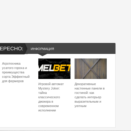
ЕРЕСНО:
ИНФОРМАЦИЯ
Агротехника
усатого гороха и
преимущества
сорта Эффектный
для фермеров
Игровой автомат
Декоративные
Mystery Joker:
настенные панели в
тайна
гостиной: как
классического
сделать интерьер
джокера в
выразительным и
современном
уютным
исполнении