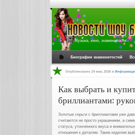
Музыка, кино, знаменитости
Биографии знаменитостей
Вс
Опубликовано
24 мая, 2026
в
Информаци
Как выбрать и купит
бриллиантами: руко
Золотые серьги с бриллиантами уже дав
считаются не просто украшением, а сим
статуса, утончённого вкуса и внимательн
отношения к деталям. Такие изделия вы