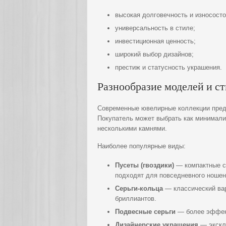
высокая долговечность и износосто
универсальность в стиле;
инвестиционная ценность;
широкий выбор дизайнов;
престиж и статусность украшения.
Разнообразие моделей и с
Современные ювелирные коллекции предл
Покупатель может выбрать как минимали
несколькими камнями.
Наиболее популярные виды:
Пусеты (гвоздики)
— компактные с
подходят для повседневного ношен
Серьги-кольца
— классический вар
бриллиантов.
Подвесные серьги
— более эффек
Дизайнерские украшения
— экскл