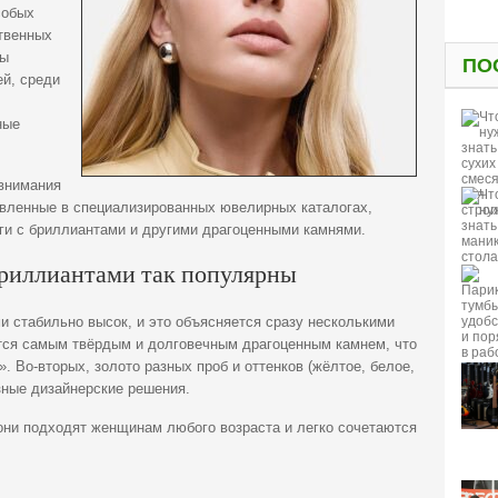
собых
твенных
ды
ПО
й, среди
ные
внимания
авленные в специализированных ювелирных каталогах,
ьги с бриллиантами и другими драгоценными камнями.
бриллиантами так популярны
ми стабильно высок, и это объясняется сразу несколькими
тся самым твёрдым и долговечным драгоценным камнем, что
. Во-вторых, золото разных проб и оттенков (жёлтое, белое,
зные дизайнерские решения.
 они подходят женщинам любого возраста и легко сочетаются