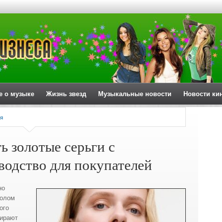
е о музыке
Жизнь звезд
Музыкальные новости
Новости ки
я
ь золотые серьги с
водство для покупателей
но
волом
ого
бирают