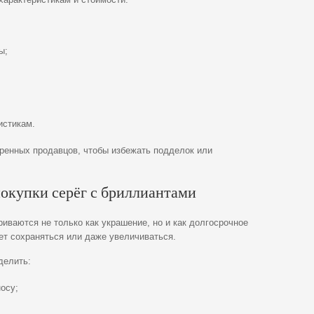
ы;
истикам.
еренных продавцов, чтобы избежать подделок или
окупки серёг с бриллиантами
иваются не только как украшение, но и как долгосрочное
ет сохраняться или даже увеличиваться.
делить:
носу;