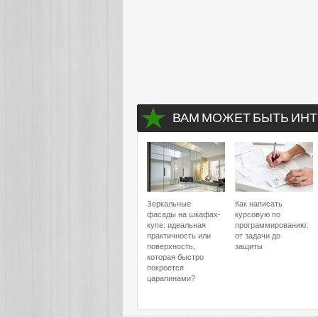
ВАМ МОЖЕТ БЫТЬ ИНТ
Зеркальные
Как написать
фасады на шкафах-
курсовую по
купе: идеальная
программированию:
практичность или
от задачи до
поверхность,
защиты
которая быстро
покроется
царапинами?