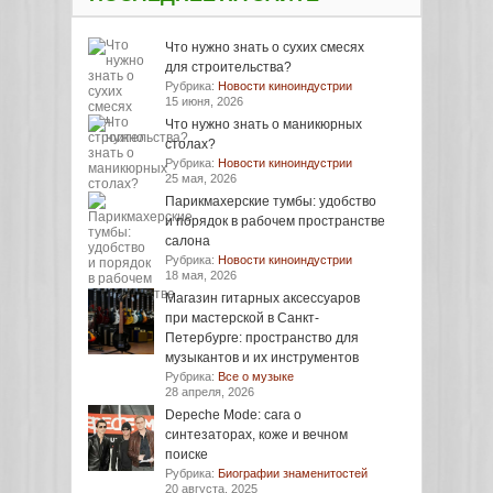
Что нужно знать о сухих смесях
для строительства?
Рубрика:
Новости киноиндустрии
15 июня, 2026
Что нужно знать о маникюрных
столах?
Рубрика:
Новости киноиндустрии
25 мая, 2026
Парикмахерские тумбы: удобство
и порядок в рабочем пространстве
салона
Рубрика:
Новости киноиндустрии
18 мая, 2026
Магазин гитарных аксессуаров
при мастерской в Санкт-
Петербурге: пространство для
музыкантов и их инструментов
Рубрика:
Все о музыке
28 апреля, 2026
Depeche Mode: сага о
синтезаторах, коже и вечном
поиске
Рубрика:
Биографии знаменитостей
20 августа, 2025