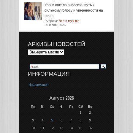
Уроки вокала в Москве: путь к
сильному голосу и уверенности на
сцене
Рубрика:
Все о музыке
30 июня, 2025
АРХИВЫ НОВОСТЕЙ
ИНФОРМАЦИЯ
Информация
Август 2026
Пн
Вт
Ср
Чт
Пт
Сб
Вс
1
2
3
4
5
6
7
8
9
10
11
12
13
14
15
16