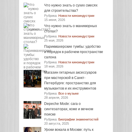
Что нужно знать о сухих смесях
для строительства?
Рубрика:
Новости киноиндустрии
15 июня, 2026
Что нужно знать о маникюрных
столах?
Рубрика:
Новости киноиндустрии
25 мая, 2026
Парикмахерские тумбы: удобство
и порядок в рабочем пространстве
салона
Рубрика:
Новости киноиндустрии
18 мая, 2026
Магазин гитарных аксессуаров
при мастерской в Санкт-
Петербурге: пространство для
музыкантов и их инструментов
Рубрика:
Все о музыке
28 апреля, 2026
Depeche Mode: сага о
синтезаторах, коже и вечном
поиске
Рубрика:
Биографии знаменитостей
20 августа, 2025
Уроки вокала в Москве: путь к