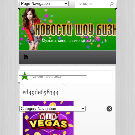
Музыка, кино, знаменитости
Биографии знаменитостей
Все о музыке
29 сентября, 2019
Жизнь звезд
Музыкальные новости
ed49de658344
Новости киноиндустрии