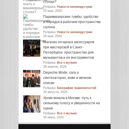
столах?
Рубрика:
Новости киноиндустрии
25 мая, 2026
Парикмахерские тумбы: удобство
и порядок в рабочем пространстве
салона
Рубрика:
Новости киноиндустрии
18 мая, 2026
Магазин гитарных аксессуаров
при мастерской в Санкт-
Петербурге: пространство для
музыкантов и их инструментов
Рубрика:
Все о музыке
28 апреля, 2026
Depeche Mode: сага о
синтезаторах, коже и вечном
поиске
Рубрика:
Биографии знаменитостей
20 августа, 2025
Уроки вокала в Москве: путь к
сильному голосу и уверенности на
сцене
Рубрика:
Все о музыке
30 июня, 2025