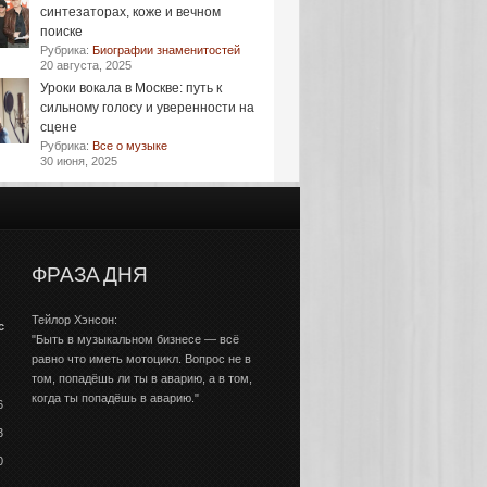
синтезаторах, коже и вечном
поиске
Рубрика:
Биографии знаменитостей
20 августа, 2025
Уроки вокала в Москве: путь к
сильному голосу и уверенности на
сцене
Рубрика:
Все о музыке
30 июня, 2025
ФРАЗА ДНЯ
Тейлор Хэнсон:
с
"Быть в музыкальном бизнесе — всё
равно что иметь мотоцикл. Вопрос не в
том, попадёшь ли ты в аварию, а в том,
когда ты попадёшь в аварию."
6
3
0