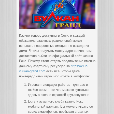
Казино теперь доступны в Сети, и каждый
обожатель азартных развлечений может
испытать невероятные эмоции, не выходя из
дома.
Чтобы получить массу адреналина, вам
достаточно выйти на официальный сайт казино
Рокс. Почему стоит отдать предпочтение именно
данному азартному ресурсу? На
https://club-
vulkan-grand.com
есть все, чтобы даже
привередливый игрок мог играть в комфорте:
Игровая площадка работает для вас в
любое время, так что можете купаться
здесь в океане страстей круглосуточно.
Есть у азартного клуба казино Рокс
мобильный вариант. Вы можете играть со
своих смартфонов, пребывая в разных