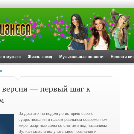
е о музыке
Жизнь звезд
Музыкальные новости
Новости ки
я
 версия — первый шаг к
м
За достаточно недолгую историю своего
существования в нашем реальном современном
мире, азартные залы со слотами под названием
Вулкан смогли получить свое признание и