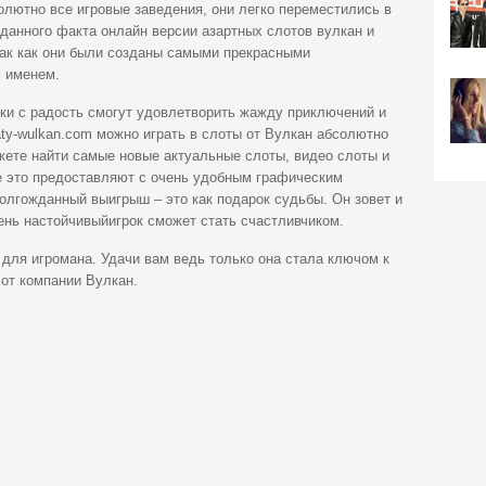
солютно все игровые заведения, они легко переместились в
аданного факта онлайн версии азартных слотов вулкан и
ак как они были созданы самыми прекрасными
 именем.
ки с радость смогут удовлетворить жажду приключений и
ty-wulkan.com можно играть в слоты от Вулкан абсолютно
ожете найти самые новые актуальные слоты, видео слоты и
се это предоставляют с очень удобным графическим
олгожданный выигрыш – это как подарок судьбы. Он зовет и
ень настойчивыйигрок сможет стать счастливчиком.
для игромана. Удачи вам ведь только она стала ключом к
от компании Вулкан.