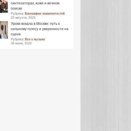
синтезаторах, коже и вечном
поиске
Рубрика:
Биографии знаменитостей
20 августа, 2025
Уроки вокала в Москве: путь к
сильному голосу и уверенности на
сцене
Рубрика:
Все о музыке
30 июня, 2025