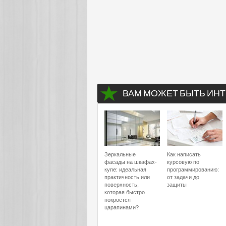
ВАМ МОЖЕТ БЫТЬ ИНТ
Зеркальные
Как написать
фасады на шкафах-
курсовую по
купе: идеальная
программированию:
практичность или
от задачи до
поверхность,
защиты
которая быстро
покроется
царапинами?