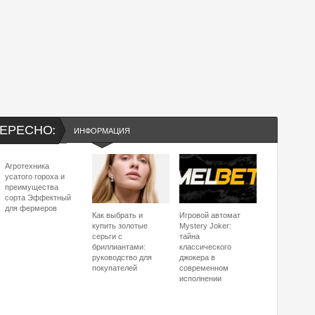
ЕРЕСНО:
ИНФОРМАЦИЯ
Агротехника
усатого гороха и
преимущества
сорта Эффектный
для фермеров
Как выбрать и
Игровой автомат
купить золотые
Mystery Joker:
серьги с
тайна
бриллиантами:
классического
руководство для
джокера в
покупателей
современном
исполнении