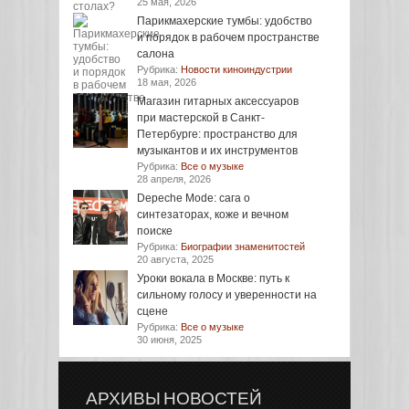
25 мая, 2026
Парикмахерские тумбы: удобство
и порядок в рабочем пространстве
салона
Рубрика:
Новости киноиндустрии
18 мая, 2026
Магазин гитарных аксессуаров
при мастерской в Санкт-
Петербурге: пространство для
музыкантов и их инструментов
Рубрика:
Все о музыке
28 апреля, 2026
Depeche Mode: сага о
синтезаторах, коже и вечном
поиске
Рубрика:
Биографии знаменитостей
20 августа, 2025
Уроки вокала в Москве: путь к
сильному голосу и уверенности на
сцене
Рубрика:
Все о музыке
30 июня, 2025
АРХИВЫ НОВОСТЕЙ