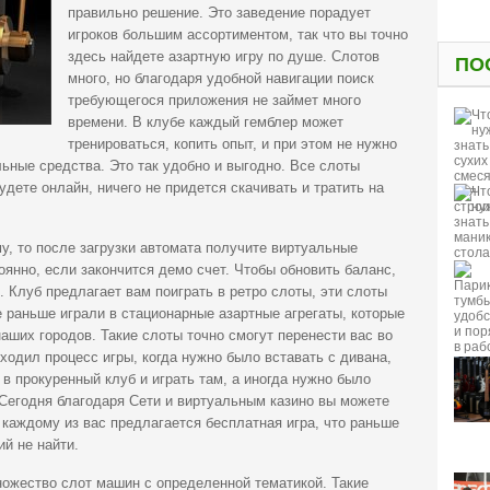
правильно решение. Это заведение порадует
игроков большим ассортиментом, так что вы точно
здесь найдете азартную игру по душе. Слотов
ПО
много, но благодаря удобной навигации поиск
требующегося приложения не займет много
времени. В клубе каждый гемблер может
тренироваться, копить опыт, и при этом не нужно
альные средства. Это так удобно и выгодно. Все слоты
будете онлайн, ничего не придется скачивать и тратить на
, то после загрузки автомата получите виртуальные
янно, если закончится демо счет. Чтобы обновить баланс,
. Клуб предлагает вам поиграть в ретро слоты, эти слоты
 раньше играли в стационарные азартные агрегаты, которые
аших городов. Такие слоты точно смогут перенести вас во
ходил процесс игры, когда нужно было вставать с дивана,
в прокуренный клуб и играть там, а иногда нужно было
 Сегодня благодаря Сети и виртуальным казино вы можете
 каждому из вас предлагается бесплатная игра, что раньше
й не найти.
ножество слот машин с определенной тематикой. Такие