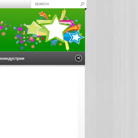
ноиндустрии