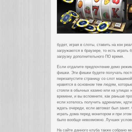
будет, играя в слоты, ставить на кон ре
загружаются в браузере, то есть играть 
загрузку дополнительного ПО время.
Если отдалите предпочтение демо режиму
фишки. Эти фишки будете получать посто
перезапустите страницу со слот машиной
нравятся в основном тем людям, которые
стояли в обычных казино или на улицах н
времени, и вы вспомните, как раньше про
если хотелось получить адреналин, идти 
ждать очереди, если автомат был занят.
играть дома перед монитором и при этом
было вообще невозможно. Лучших услови
На сайте данного клуба также собрано м