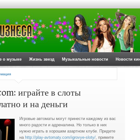
е о музыке
Жизнь звезд
Музыкальные новости
Новости ки
мация
com: играйте в слоты
латно и на деньги
Игровые автоматы могут принести каждому из вас
много радости и адреналина. Но только в них
нужно играть в хорошем азартном клубе.
Придете
на
http://play-avtomaty.com/igrovye-sloty/
, примите