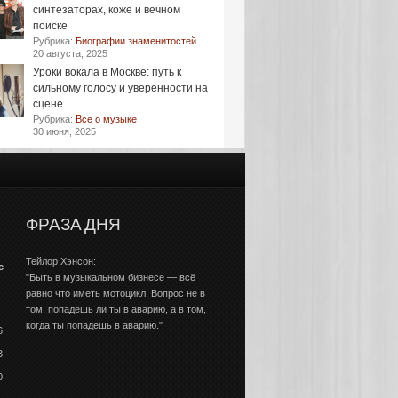
синтезаторах, коже и вечном
поиске
Рубрика:
Биографии знаменитостей
20 августа, 2025
Уроки вокала в Москве: путь к
сильному голосу и уверенности на
сцене
Рубрика:
Все о музыке
30 июня, 2025
ФРАЗА ДНЯ
Тейлор Хэнсон:
с
"Быть в музыкальном бизнесе — всё
равно что иметь мотоцикл. Вопрос не в
том, попадёшь ли ты в аварию, а в том,
когда ты попадёшь в аварию."
6
3
0