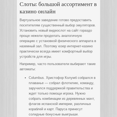
Слоты: большой ассортимент в
казино онлайн
Виртуальное заведение готово предоставить
посетителям существенный выбор эмуляторов.
Установить новый видеослот на сайт гораздо
проще нежели проделать аналогичную
операцию с установкой физического аппарата в
наземный зал. Поэтому юзер интернет-казино
практически всегда имеет комфортный выбор
устройств для игры.
Например, часто пользователи выбирают такие
автоматы:
Columbus. Христофор Колумб собрался в
плаванье — собрал флотилию, команду,
заручился поддержкой правительства и
ждет только помощи игрока. Нужно
собрать комбинации из деревянных мачт,
флагов испанской империи, различных
кораблей и карт. Паруса принесут
солидные бонусные выигрыши.