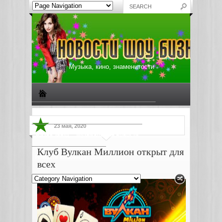
Музыка, кино, знаменитости
Биографии знаменитостей
Все о музыке
23 мая, 2020
Жизнь звезд
Музыкальные новости
Клуб Вулкан Миллион открыт для
Новости киноиндустрии
всех