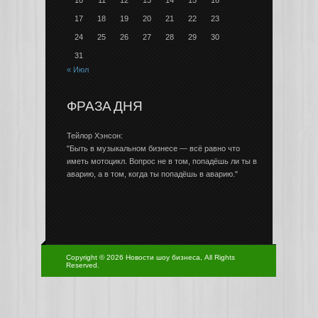
10
11
12
13
14
15
16
17
18
19
20
21
22
23
24
25
26
27
28
29
30
31
« Июл
ФРАЗА ДНЯ
Тейлор Хэнсон:
"Быть в музыкальном бизнесе — всё равно что
иметь мотоцикл. Вопрос не в том, попадёшь ли ты в
аварию, а в том, когда ты попадёшь в аварию."
Copyright © 2026 Новости шоу бизнеса, All Rights
Reserved.