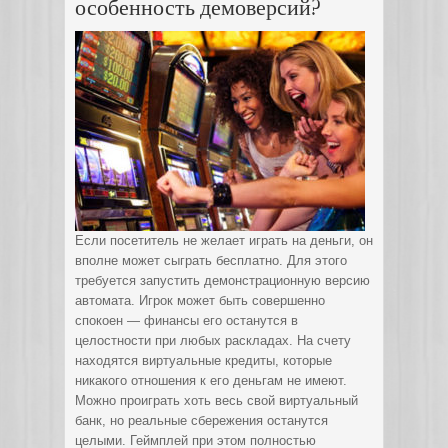
особенность демоверсий?
Если посетитель не желает играть на деньги, он
вполне может сыграть бесплатно. Для этого
требуется запустить демонстрационную версию
автомата. Игрок может быть совершенно
спокоен — финансы его останутся в
целостности при любых раскладах. На счету
находятся виртуальные кредиты, которые
никакого отношения к его деньгам не имеют.
Можно проиграть хоть весь свой виртуальный
банк, но реальные сбережения останутся
целыми. Геймплей при этом полностью