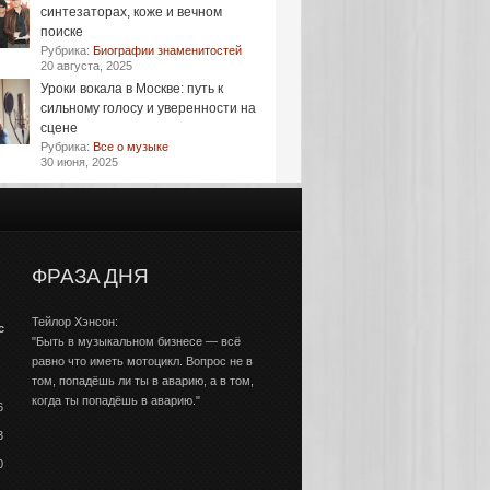
синтезаторах, коже и вечном
поиске
Рубрика:
Биографии знаменитостей
20 августа, 2025
Уроки вокала в Москве: путь к
сильному голосу и уверенности на
сцене
Рубрика:
Все о музыке
30 июня, 2025
ФРАЗА ДНЯ
Тейлор Хэнсон:
с
"Быть в музыкальном бизнесе — всё
равно что иметь мотоцикл. Вопрос не в
том, попадёшь ли ты в аварию, а в том,
когда ты попадёшь в аварию."
6
3
0