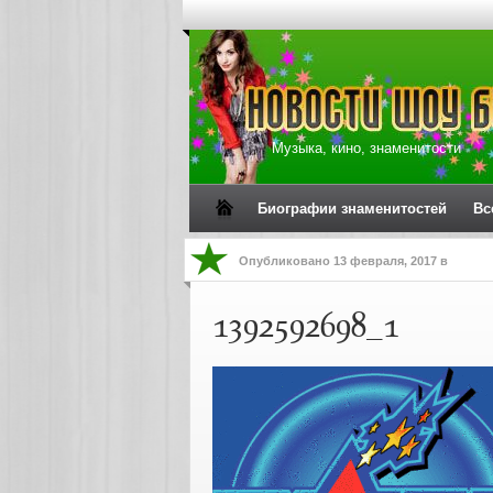
Музыка, кино, знаменитости
Биографии знаменитостей
Вс
Опубликовано
13 февраля, 2017
в
1392592698_1