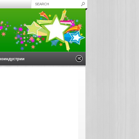
ноиндустрии