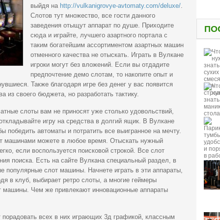
выйдя на
http://vulkanigrovye-avtomaty.com/deluxe/
.
Слотов тут множество, все гости данного
заведения отыщут аппарат по душе. Приходите
ПО
сюда и играйте, лучшего азартного портала с
таким богатейшим ассортиментом азартных машин
отменного качества не отыскать. Играть в Вулкане
игроки могут без вложений. Если вы отдадите
предпочтение демо слотам, то накопите опыт и
увшиеся. Также благодаря игре без денег у вас появится
а из своего бюджета, но разработать тактику.
латные слоты вам не приносят уже столько удовольствий,
 откладывайте игру на средства в долгий ящик. В Вулкане
бы победить автоматы и потратить все выигранное на мечту.
лот машинами можете в любое время. Отыскать нужный
егко, если воспользуется поисковой строкой. Все слот
ия поиска. Есть на сайте Вулкана специальный раздел, в
е популярные слот машины. Начнете играть в эти аппараты,
одя в клуб, выбирает ретро слоты, а многие геймеры
т машины. Чем же привлекают инновационные аппараты
т порадовать всех в них играющих 3д графикой, классным