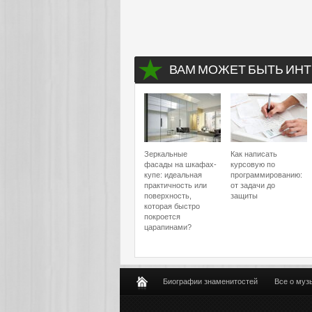
ВАМ МОЖЕТ БЫТЬ ИНТ
Зеркальные
Как написать
фасады на шкафах-
курсовую по
купе: идеальная
программированию:
практичность или
от задачи до
поверхность,
защиты
которая быстро
покроется
царапинами?
Биографии знаменитостей
Все о муз