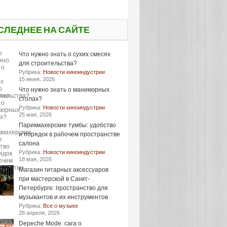
СЛЕДНЕЕ НА САЙТЕ
Что нужно знать о сухих смесях
для строительства?
Рубрика:
Новости киноиндустрии
15 июня, 2026
Что нужно знать о маникюрных
столах?
Рубрика:
Новости киноиндустрии
25 мая, 2026
Парикмахерские тумбы: удобство
и порядок в рабочем пространстве
салона
Рубрика:
Новости киноиндустрии
18 мая, 2026
Магазин гитарных аксессуаров
при мастерской в Санкт-
Петербурге: пространство для
музыкантов и их инструментов
Рубрика:
Все о музыке
28 апреля, 2026
Depeche Mode: сага о