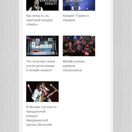
Как попасть на
Концерт Tujamo в
заветный концерт
Украине
«Любэ»
Что получает игрок
Metallica вновь
после регистрации
удивила
в онлайн-казино?
поклонников
В Москве состоится
прощальный
концерт
Американской
группы Aerosmith