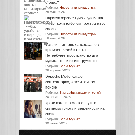
столах?
Рубрика:
Новости киноиндустрии
25 мая, 2026
Парикмахерские тумбы: удобство
и порядок в рабочем пространстве
салона
Рубрика:
Новости киноиндустрии
18 мая, 2026
Магазин гитарных аксессуаров
при мастерской в Санкт-
Петербурге: пространство для
музыкантов и их инструментов
Рубрика:
Все о музыке
28 апреля, 2026
Depeche Mode: сага о
синтезаторах, коже и вечном
поиске
Рубрика:
Биографии знаменитостей
20 августа, 2025
Уроки вокала в Москве: путь к
сильному голосу и уверенности на
сцене
Рубрика:
Все о музыке
30 июня, 2025