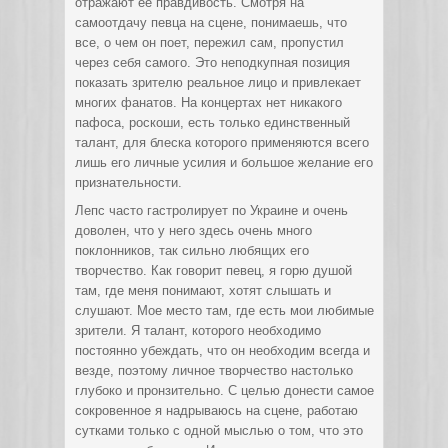
отражают ее правдивость. Смотря на
самоотдачу певца на сцене, понимаешь, что
все, о чем он поет, пережил сам, пропустил
через себя самого. Это неподкупная позиция
показать зрителю реальное лицо и привлекает
многих фанатов. На концертах нет никакого
пафоса, роскоши, есть только единственный
талант, для блеска которого применяются всего
лишь его личные усилия и большое желание его
признательности.
Лепс часто гастролирует по Украине и очень
доволен, что у него здесь очень много
поклонников, так сильно любящих его
творчество. Как говорит певец, я горю душой
там, где меня понимают, хотят слышать и
слушают. Мое место там, где есть мои любимые
зрители. Я талант, которого необходимо
постоянно убеждать, что он необходим всегда и
везде, поэтому личное творчество настолько
глубоко и пронзительно. С целью донести самое
сокровенное я надрываюсь на сцене, работаю
сутками только с одной мыслью о том, что это