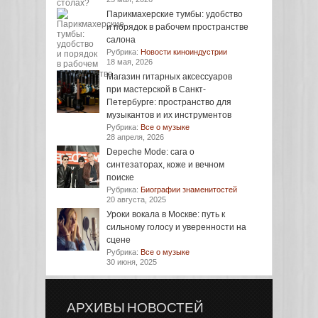
Парикмахерские тумбы: удобство
и порядок в рабочем пространстве
салона
Рубрика:
Новости киноиндустрии
18 мая, 2026
Магазин гитарных аксессуаров
при мастерской в Санкт-
Петербурге: пространство для
музыкантов и их инструментов
Рубрика:
Все о музыке
28 апреля, 2026
Depeche Mode: сага о
синтезаторах, коже и вечном
поиске
Рубрика:
Биографии знаменитостей
20 августа, 2025
Уроки вокала в Москве: путь к
сильному голосу и уверенности на
сцене
Рубрика:
Все о музыке
30 июня, 2025
АРХИВЫ НОВОСТЕЙ