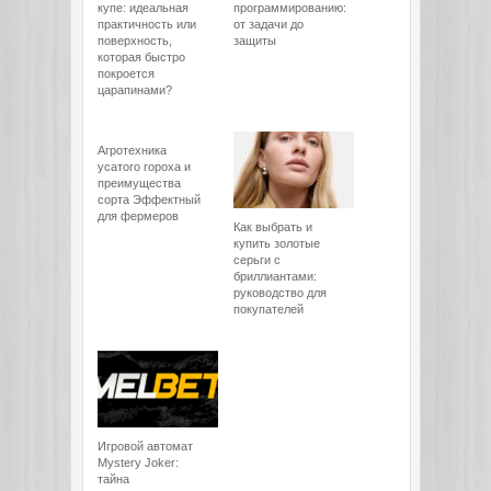
купе: идеальная
программированию:
практичность или
от задачи до
поверхность,
защиты
которая быстро
покроется
царапинами?
Агротехника
усатого гороха и
преимущества
сорта Эффектный
для фермеров
Как выбрать и
купить золотые
серьги с
бриллиантами:
руководство для
покупателей
Игровой автомат
Mystery Joker:
тайна