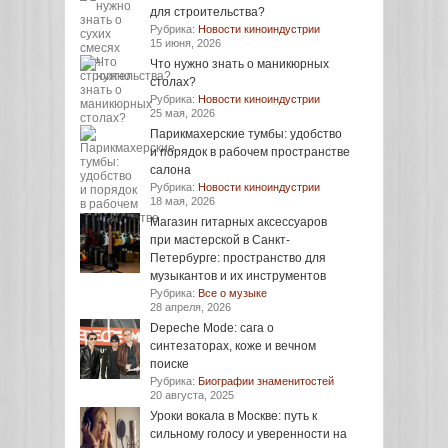
для строительства?
Рубрика:
Новости киноиндустрии
15 июня, 2026
Что нужно знать о маникюрных
столах?
Рубрика:
Новости киноиндустрии
25 мая, 2026
Парикмахерские тумбы: удобство
и порядок в рабочем пространстве
салона
Рубрика:
Новости киноиндустрии
18 мая, 2026
Магазин гитарных аксессуаров
при мастерской в Санкт-
Петербурге: пространство для
музыкантов и их инструментов
Рубрика:
Все о музыке
28 апреля, 2026
Depeche Mode: сага о
синтезаторах, коже и вечном
поиске
Рубрика:
Биографии знаменитостей
20 августа, 2025
Уроки вокала в Москве: путь к
сильному голосу и уверенности на