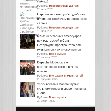
столах?
Рубрика:
Новости киноиндустрии
25 мая, 2026
Парикмахерские тумбы: удобство
и порядок в рабочем пространстве
салона
Рубрика:
Новости киноиндустрии
18 мая, 2026
Магазин гитарных аксессуаров
при мастерской в Санкт-
Петербурге: пространство для
музыкантов и их инструментов
Рубрика:
Все о музыке
28 апреля, 2026
Depeche Mode: сага о
синтезаторах, коже и вечном
поиске
Рубрика:
Биографии знаменитостей
20 августа, 2025
Уроки вокала в Москве: путь к
сильному голосу и уверенности на
сцене
Рубрика:
Все о музыке
30 июня, 2025