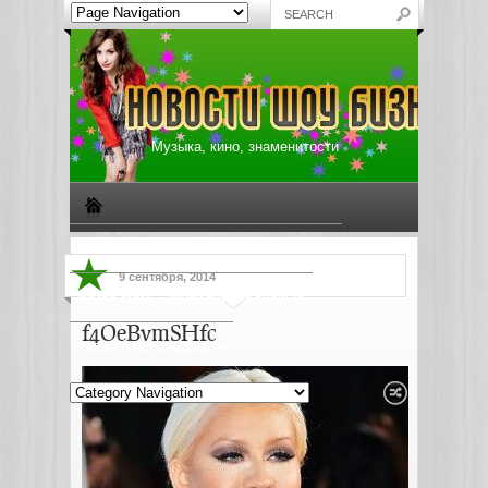
Музыка, кино, знаменитости
Биографии знаменитостей
Все о музыке
9 сентября, 2014
Жизнь звезд
Музыкальные новости
f4OeBvmSHfc
Новости киноиндустрии