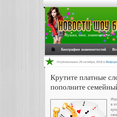
Музыка, кино, знаменитости
Биографии знаменитостей
Вс
Опубликовано
29 октября, 2018
в
Инфор
Крутите платные сл
пополните семейны
Игр
в э
куп
сво