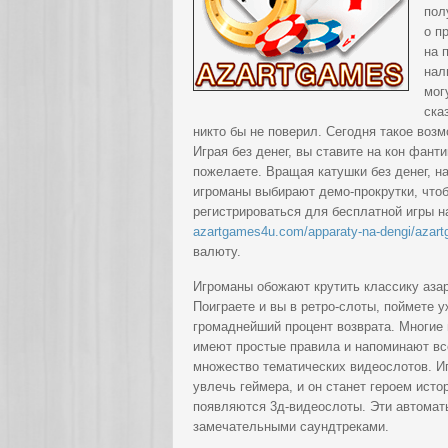
пол
о п
на 
нал
мог
ска
никто бы не поверил. Сегодня такое воз
Играя без денег, вы ставите на кон фант
пожелаете. Вращая катушки без денег, н
игроманы выбирают демо-прокрутки, чтоб
регистрироваться для бесплатной игры н
azartgames4u.com/apparaty-na-dengi/
azart
валюту.
Игроманы обожают крутить классику азар
Поиграете и вы в ретро-слоты, поймете 
громаднейший процент возврата. Многие 
имеют простые правила и напоминают вс
множество тематических видеослотов. Иг
увлечь геймера, и он станет героем ист
появляются 3д-видеослоты. Эти автомат
замечательными саундтреками.