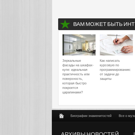
ВАМ МОЖЕТ БЫТЬ ИНТ
Зеркальные
Как написать
фасады на шкафах-
курсовую по
купе: идеальная
программированию:
практичность или
от задачи до
поверхность,
защиты
которая быстро
покроется
царапинами?
Биографии знаменитостей
Все о муз
АРХИВЫ НОВОСТЕЙ