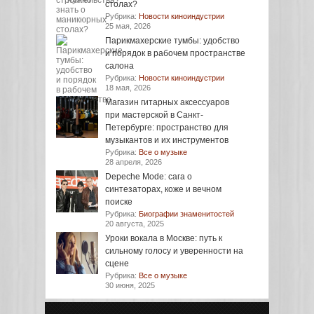
столах?
Рубрика:
Новости киноиндустрии
25 мая, 2026
Парикмахерские тумбы: удобство
и порядок в рабочем пространстве
салона
Рубрика:
Новости киноиндустрии
18 мая, 2026
Магазин гитарных аксессуаров
при мастерской в Санкт-
Петербурге: пространство для
музыкантов и их инструментов
Рубрика:
Все о музыке
28 апреля, 2026
Depeche Mode: сага о
синтезаторах, коже и вечном
поиске
Рубрика:
Биографии знаменитостей
20 августа, 2025
Уроки вокала в Москве: путь к
сильному голосу и уверенности на
сцене
Рубрика:
Все о музыке
30 июня, 2025