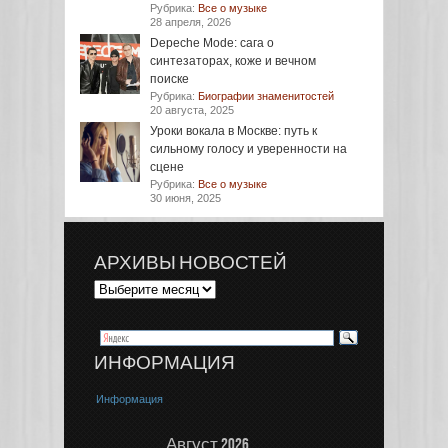
Рубрика:
Все о музыке
28 апреля, 2026
Depeche Mode: сага о
синтезаторах, коже и вечном
поиске
Рубрика:
Биографии знаменитостей
20 августа, 2025
Уроки вокала в Москве: путь к
сильному голосу и уверенности на
сцене
Рубрика:
Все о музыке
30 июня, 2025
АРХИВЫ НОВОСТЕЙ
ИНФОРМАЦИЯ
Информация
Август 2026