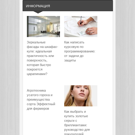
ИНФОРМАЦИЯ
Зеркальные
Как написать
фасады на шкафах-
курсовую по
купе: идеальная
программированию:
практичность или
от задачи до
поверхность,
защиты
которая быстро
покроется
царапинами?
Агротехника
усатого гороха и
преимущества
сорта Эффектный
для фермеров
Как выбрать и
купить золотые
серьги с
бриллиантами:
руководство для
покупателей