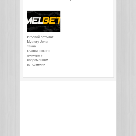
Игровой автомат
Mystery Joker:
тайна
классического
джокера в
современном
исполнении