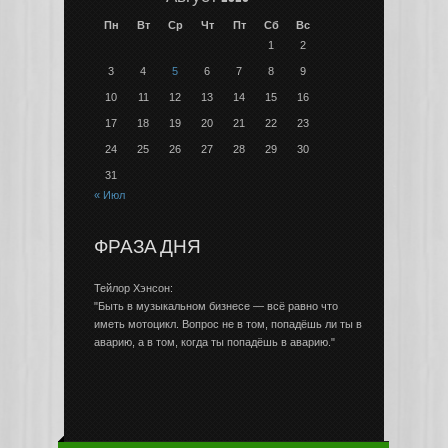
Пн
Вт
Ср
Чт
Пт
Сб
Вс
1
2
3
4
5
6
7
8
9
10
11
12
13
14
15
16
17
18
19
20
21
22
23
24
25
26
27
28
29
30
31
« Июл
ФРАЗА ДНЯ
Тейлор Хэнсон:
"Быть в музыкальном бизнесе — всё равно что
иметь мотоцикл. Вопрос не в том, попадёшь ли ты в
аварию, а в том, когда ты попадёшь в аварию."