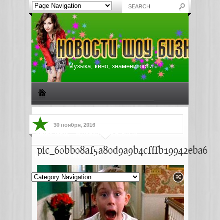
Музыка, кино, знаменитости
Биографии знаменитостей
Все о музыке
30 ноября, 2016
Жизнь звезд
Музыкальные новости
pic_60bb08af5a80d9a9b4cfffb19942eba6
Новости киноиндустрии