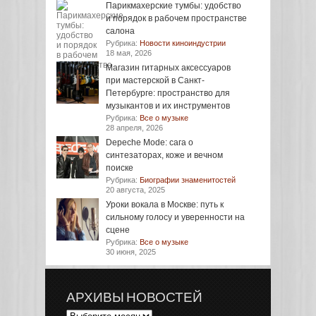
Парикмахерские тумбы: удобство
и порядок в рабочем пространстве
салона
Рубрика:
Новости киноиндустрии
18 мая, 2026
Магазин гитарных аксессуаров
при мастерской в Санкт-
Петербурге: пространство для
музыкантов и их инструментов
Рубрика:
Все о музыке
28 апреля, 2026
Depeche Mode: сага о
синтезаторах, коже и вечном
поиске
Рубрика:
Биографии знаменитостей
20 августа, 2025
Уроки вокала в Москве: путь к
сильному голосу и уверенности на
сцене
Рубрика:
Все о музыке
30 июня, 2025
АРХИВЫ НОВОСТЕЙ