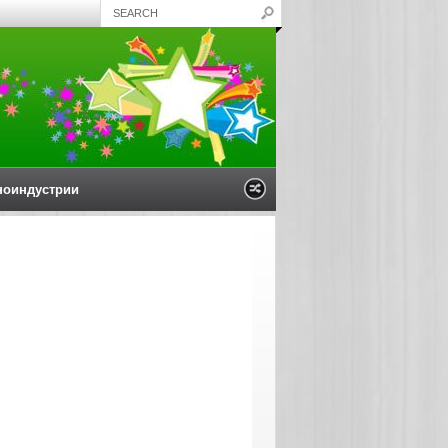
ноиндустрии