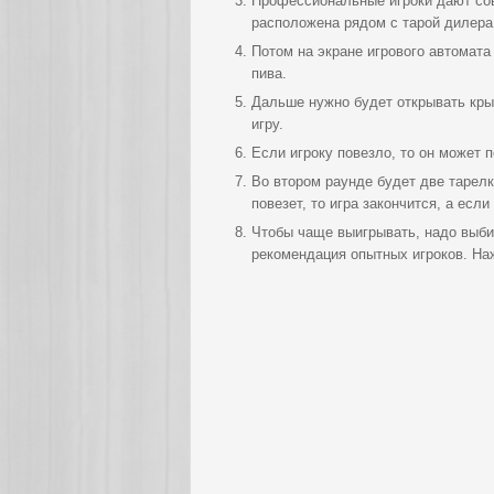
Профессиональные игроки дают сове
расположена рядом с тарой дилера
Потом на экране игрового автомата
пива.
Дальше нужно будет открывать кры
игру.
Если игроку повезло, то он может 
Во втором раунде будет две тарелки
повезет, то игра закончится, а если
Чтобы чаще выигрывать, надо выби
рекомендация опытных игроков. Наж