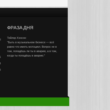
ФРАЗА ДНЯ
Тейлор Хэнсон:
с
"Быть в музыкальном бизнесе — всё
равно что иметь мотоцикл. Вопрос не в
том, попадёшь ли ты в аварию, а в том,
когда ты попадёшь в аварию."
6
3
0