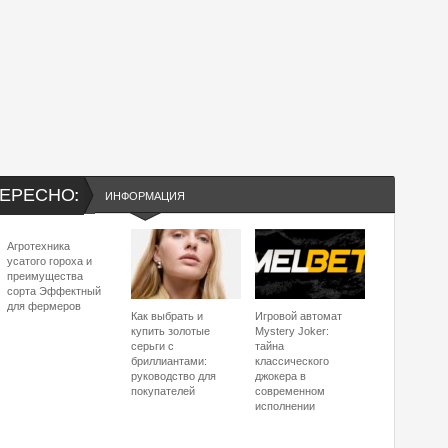
ЕРЕСНО:
ИНФОРМАЦИЯ
Агротехника
усатого гороха и
преимущества
сорта Эффектный
для фермеров
Как выбрать и
Игровой автомат
купить золотые
Mystery Joker:
серьги с
тайна
бриллиантами:
классического
руководство для
джокера в
покупателей
современном
исполнении