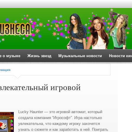
е о музыке
Жизнь звезд
Музыкальные новости
Новости ки
мация
влекательный игровой
Lucky Haunter — это игровой автомат, который
создала компания “Игрософт”. Игра настолько
увлекательна, что каждому игроку захочется
узнать о сюжете и как заработать в ней.
Поиграть