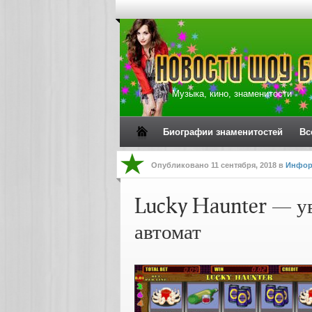
Музыка, кино, знаменитости
Биографии знаменитостей
Вс
Опубликовано
11 сентября, 2018
в
Инфор
Lucky Haunter — у
автомат