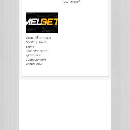
покупателей
Игровой автомат
Mystery Joker:
тайна
классического
джокера в
современном
исполнении