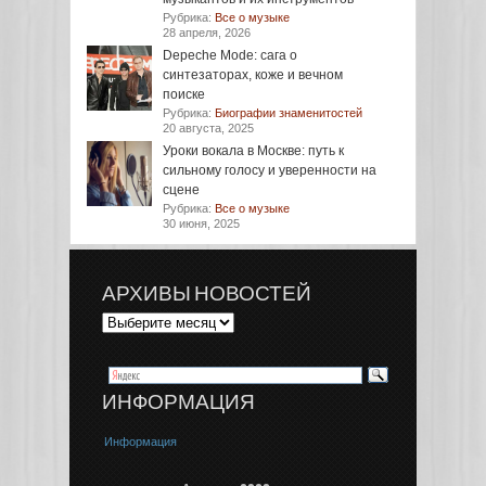
Рубрика:
Все о музыке
28 апреля, 2026
Depeche Mode: сага о
синтезаторах, коже и вечном
поиске
Рубрика:
Биографии знаменитостей
20 августа, 2025
Уроки вокала в Москве: путь к
сильному голосу и уверенности на
сцене
Рубрика:
Все о музыке
30 июня, 2025
АРХИВЫ НОВОСТЕЙ
ИНФОРМАЦИЯ
Информация