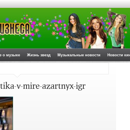
е о музыке
Жизнь звезд
Музыкальные новости
Новости ки
ka-v-mire-azartnyx-igr