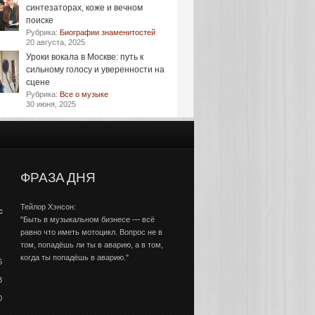
синтезаторах, коже и вечном
поиске
Рубрика:
Биографии знаменитостей
20 августа, 2025
Уроки вокала в Москве: путь к
сильному голосу и уверенности на
сцене
Рубрика:
Все о музыке
30 июня, 2025
ФРАЗА ДНЯ
Тейлор Хэнсон:
с
"Быть в музыкальном бизнесе — всё
равно что иметь мотоцикл. Вопрос не в
том, попадёшь ли ты в аварию, а в том,
когда ты попадёшь в аварию."
6
3
0