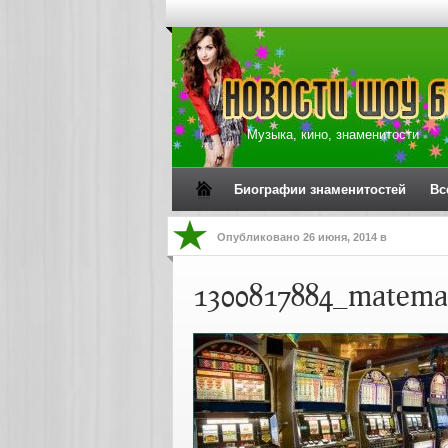
Музыка, кино, знаменитости
Биографии знаменитостей
Вс
Опубликовано
26 июня, 2014
в
1300817884_matemati