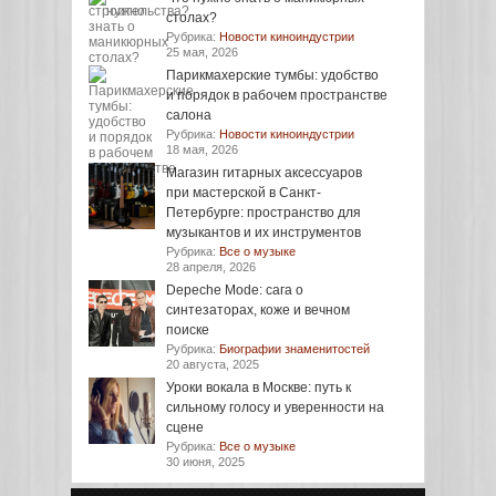
столах?
Рубрика:
Новости киноиндустрии
25 мая, 2026
Парикмахерские тумбы: удобство
и порядок в рабочем пространстве
салона
Рубрика:
Новости киноиндустрии
18 мая, 2026
Магазин гитарных аксессуаров
при мастерской в Санкт-
Петербурге: пространство для
музыкантов и их инструментов
Рубрика:
Все о музыке
28 апреля, 2026
Depeche Mode: сага о
синтезаторах, коже и вечном
поиске
Рубрика:
Биографии знаменитостей
20 августа, 2025
Уроки вокала в Москве: путь к
сильному голосу и уверенности на
сцене
Рубрика:
Все о музыке
30 июня, 2025