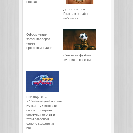
поиске
Дети капитана
Гранта в онлайн
библиотеке
Оформление
загранпаспорта
через
профессионалов
Ставки на футбол:
лучшие стратегии
Приходите на
777avtomatyvulkan.com
Вулкан 777 игровые
автоматы играть:
фортуна посетит в
этом азартном
салоне каждого из
вас