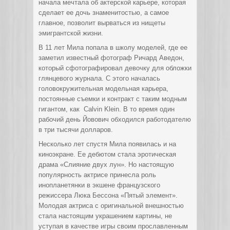
начала мечтала об актерской карьере, которая
сделает ее дочь знаменитостью, а самое
главное, позволит вырваться из нищеты
эмигрантской жизни.
В 11 лет Мила попала в школу моделей, где ее
заметил известный фотограф Ричард Аведон,
который сфотографировал девочку для обложки
глянцевого журнала. С этого началась
головокружительная модельная карьера,
постоянные съемки и контракт с таким модным
гигантом, как Calvin Klein. В то время один
рабочий день Йовович обходился работодателю
в три тысячи долларов.
Несколько лет спустя Мила появилась и на
киноэкране. Ее дебютом стала эротическая
драма «Слияние двух лун». Но настоящую
популярность актрисе принесла роль
инопланетянки в экшене французского
режиссера Люка Бессона «Пятый элемент».
Молодая актриса с оригинальной внешностью
стала настоящим украшением картины, не
уступая в качестве игры своим прославленным