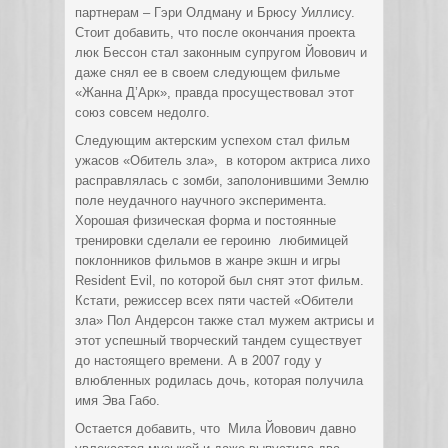
партнерам – Гэри Олдману и Брюсу Уиллису.
Стоит добавить, что после окончания проекта
люк Бессон стал законным супругом Йовович и
даже снял ее в своем следующем фильме
«Жанна Д’Арк», правда просуществовал этот
союз совсем недолго.
Следующим актерским успехом стал фильм
ужасов «Обитель зла», в котором актриса лихо
расправлялась с зомби, заполонившими Землю
поле неудачного научного эксперимента.
Хорошая физическая форма и постоянные
тренировки сделали ее героиню любимицей
поклонников фильмов в жанре экшн и игры
Resident Evil, по которой был снят этот фильм.
Кстати, режиссер всех пяти частей «Обители
зла» Пол Андерсон также стал мужем актрисы и
этот успешный творческий тандем существует
до настоящего времени. А в 2007 году у
влюбленных родилась дочь, которая получила
имя Эва Габо.
Остается добавить, что Мила Йовович давно