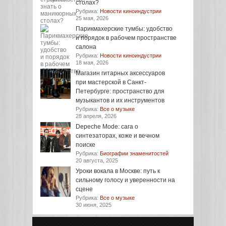
столах?
Рубрика:
Новости киноиндустрии
25 мая, 2026
Парикмахерские тумбы: удобство
и порядок в рабочем пространстве
салона
Рубрика:
Новости киноиндустрии
18 мая, 2026
Магазин гитарных аксессуаров
при мастерской в Санкт-
Петербурге: пространство для
музыкантов и их инструментов
Рубрика:
Все о музыке
28 апреля, 2026
Depeche Mode: сага о
синтезаторах, коже и вечном
поиске
Рубрика:
Биографии знаменитостей
20 августа, 2025
Уроки вокала в Москве: путь к
сильному голосу и уверенности на
сцене
Рубрика:
Все о музыке
30 июня, 2025