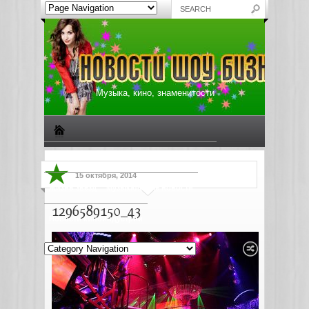
Музыка, кино, знаменитости
Биографии знаменитостей
Все о музыке
15 октября, 2014
Жизнь звезд
Музыкальные новости
1296589150_43
Новости киноиндустрии