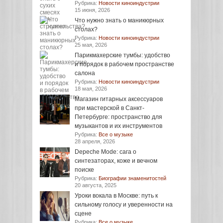
Рубрика:
Новости киноиндустрии
15 июня, 2026
Что нужно знать о маникюрных
столах?
Рубрика:
Новости киноиндустрии
25 мая, 2026
Парикмахерские тумбы: удобство
и порядок в рабочем пространстве
салона
Рубрика:
Новости киноиндустрии
18 мая, 2026
Магазин гитарных аксессуаров
при мастерской в Санкт-
Петербурге: пространство для
музыкантов и их инструментов
Рубрика:
Все о музыке
28 апреля, 2026
Depeche Mode: сага о
синтезаторах, коже и вечном
поиске
Рубрика:
Биографии знаменитостей
20 августа, 2025
Уроки вокала в Москве: путь к
сильному голосу и уверенности на
сцене
Рубрика:
Все о музыке