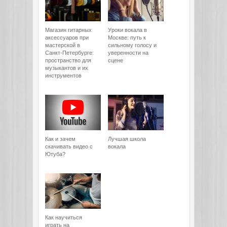
Магазин гитарных
Уроки вокала в
аксессуаров при
Москве: путь к
мастерской в
сильному голосу и
Санкт-Петербурге:
уверенности на
пространство для
сцене
музыкантов и их
инструментов
Как и зачем
Лучшая школа
скачивать видео с
вокала
Ютуба?
Как научиться
играть на