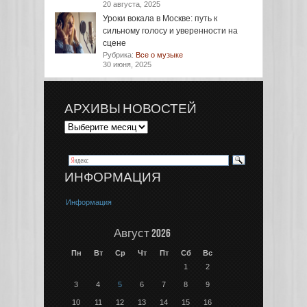
20 августа, 2025
Уроки вокала в Москве: путь к
сильному голосу и уверенности на
сцене
Рубрика:
Все о музыке
30 июня, 2025
АРХИВЫ НОВОСТЕЙ
ИНФОРМАЦИЯ
Информация
Август 2026
Пн
Вт
Ср
Чт
Пт
Сб
Вс
1
2
3
4
5
6
7
8
9
10
11
12
13
14
15
16