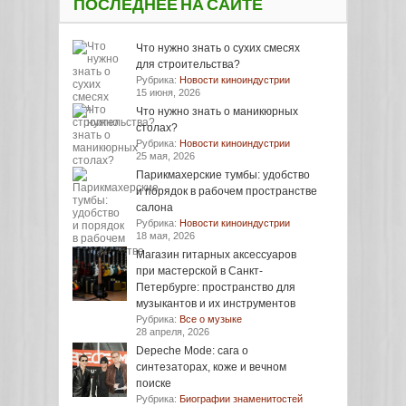
ПОСЛЕДНЕЕ НА САЙТЕ
Что нужно знать о сухих смесях
для строительства?
Рубрика:
Новости киноиндустрии
15 июня, 2026
Что нужно знать о маникюрных
столах?
Рубрика:
Новости киноиндустрии
25 мая, 2026
Парикмахерские тумбы: удобство
и порядок в рабочем пространстве
салона
Рубрика:
Новости киноиндустрии
18 мая, 2026
Магазин гитарных аксессуаров
при мастерской в Санкт-
Петербурге: пространство для
музыкантов и их инструментов
Рубрика:
Все о музыке
28 апреля, 2026
Depeche Mode: сага о
синтезаторах, коже и вечном
поиске
Рубрика:
Биографии знаменитостей