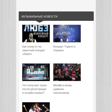
МУЗЫКАЛЬНЫЕ НОВОСТИ
Как попасть на
Концерт Tujamo в
заветный концерт
Украине
«Любэ»
Что получает игрок
Metallica вновь
после регистрации
удивила
в онлайн-казино?
поклонников