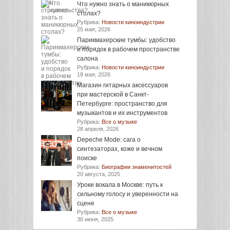
Что нужно знать о маникюрных
столах?
Рубрика:
Новости киноиндустрии
25 мая, 2026
Парикмахерские тумбы: удобство
и порядок в рабочем пространстве
салона
Рубрика:
Новости киноиндустрии
18 мая, 2026
Магазин гитарных аксессуаров
при мастерской в Санкт-
Петербурге: пространство для
музыкантов и их инструментов
Рубрика:
Все о музыке
28 апреля, 2026
Depeche Mode: сага о
синтезаторах, коже и вечном
поиске
Рубрика:
Биографии знаменитостей
20 августа, 2025
Уроки вокала в Москве: путь к
сильному голосу и уверенности на
сцене
Рубрика:
Все о музыке
30 июня, 2025