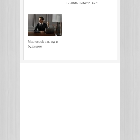
планах пожениться.
Mastersuit взгляд в
будущее