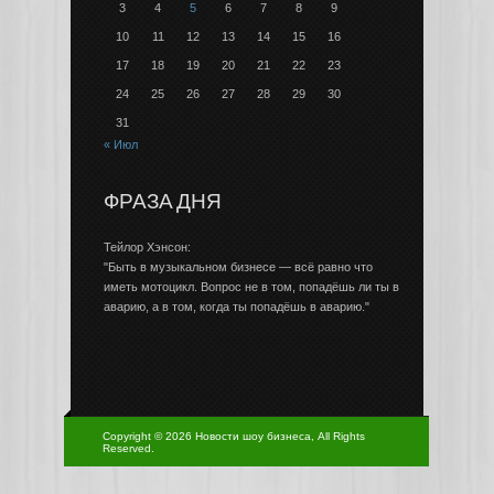
3
4
5
6
7
8
9
10
11
12
13
14
15
16
17
18
19
20
21
22
23
24
25
26
27
28
29
30
31
« Июл
ФРАЗА ДНЯ
Тейлор Хэнсон:
"Быть в музыкальном бизнесе — всё равно что
иметь мотоцикл. Вопрос не в том, попадёшь ли ты в
аварию, а в том, когда ты попадёшь в аварию."
Copyright © 2026 Новости шоу бизнеса, All Rights
Reserved.