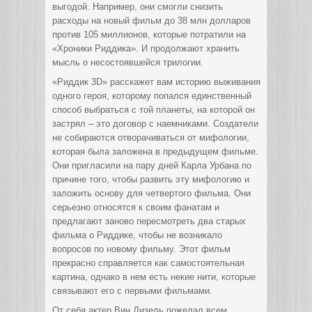
выгодой. Например, они смогли снизить
расходы на новый фильм до 38 млн долларов
против 105 миллионов, которые потратили на
«Хроники Риддика». И продолжают хранить
мысль о несостоявшейся трилогии.
«Риддик 3D» расскажет вам историю выживания
одного героя, которому попался единственный
способ выбраться с той планеты, на которой он
застрял – это договор с наемниками. Создатели
не собираются отворачиваться от мифологии,
которая была заложена в предыдущем фильме.
Они пригласили на пару дней Карла Урбана по
причине того, чтобы развить эту мифологию и
заложить основу для четвертого фильма. Они
серьезно относятся к своим фанатам и
предлагают заново пересмотреть два старых
фильма о Риддике, чтобы не возникало
вопросов по новому фильму. Этот фильм
прекрасно справляется как самостоятельная
картина, однако в нем есть некие нити, которые
связывают его с первыми фильмами.
От себя актер Вин Дизель пожелал всем