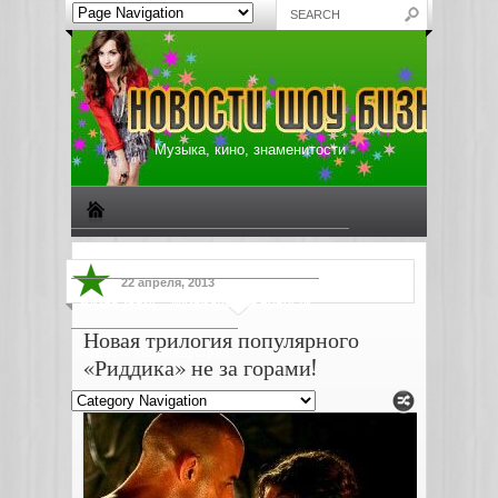
Музыка, кино, знаменитости
Биографии знаменитостей
Все о музыке
22 апреля, 2013
Жизнь звезд
Музыкальные новости
Новая трилогия популярного
Новости киноиндустрии
«Риддика» не за горами!