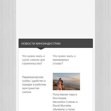
НОВОСТИ КИНОИНДУСТРИИ
Что нужно знать о
Что нужно знать о
сухих смесях для
маникюрных
строительства?
столах?
Парикмахерские
тумбы: удобство и
порядок в рабочем
пространстве
салона
Популярная пара в
Инстаграм
Alexandra Creteau и
David Murrietta
обьявили о своих