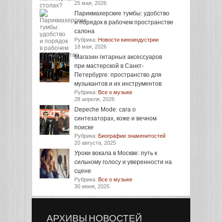
25 мая, 2026
Парикмахерские тумбы: удобство
и порядок в рабочем пространстве
салона
Рубрика:
Новости киноиндустрии
18 мая, 2026
Магазин гитарных аксессуаров
при мастерской в Санкт-
Петербурге: пространство для
музыкантов и их инструментов
Рубрика:
Все о музыке
28 апреля, 2026
Depeche Mode: сага о
синтезаторах, коже и вечном
поиске
Рубрика:
Биографии знаменитостей
20 августа, 2025
Уроки вокала в Москве: путь к
сильному голосу и уверенности на
сцене
Рубрика:
Все о музыке
30 июня, 2025
АРХИВЫ НОВОСТЕЙ