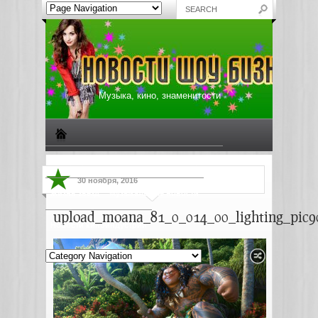
Музыка, кино, знаменитости
Биографии знаменитостей
Все о музыке
30 ноября, 2016
Жизнь звезд
Музыкальные новости
upload_moana_81_0_014_00_lighting_pic9
Новости киноиндустрии