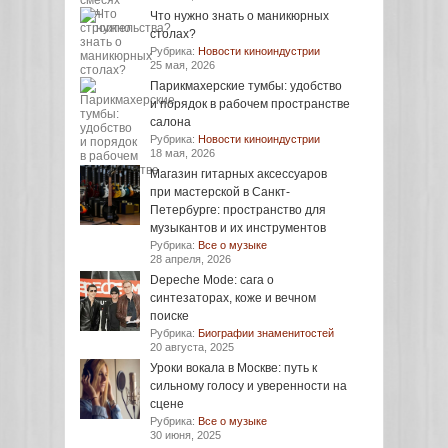
Что нужно знать о маникюрных
столах?
Рубрика:
Новости киноиндустрии
25 мая, 2026
Парикмахерские тумбы: удобство
и порядок в рабочем пространстве
салона
Рубрика:
Новости киноиндустрии
18 мая, 2026
Магазин гитарных аксессуаров
при мастерской в Санкт-
Петербурге: пространство для
музыкантов и их инструментов
Рубрика:
Все о музыке
28 апреля, 2026
Depeche Mode: сага о
синтезаторах, коже и вечном
поиске
Рубрика:
Биографии знаменитостей
20 августа, 2025
Уроки вокала в Москве: путь к
сильному голосу и уверенности на
сцене
Рубрика:
Все о музыке
30 июня, 2025