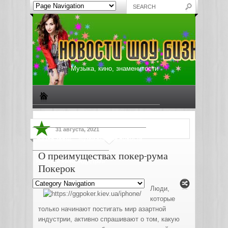
Музыка, кино, знаменитости
Биографии знаменитостей
Все о музыке
31 августа, 2021
Жизнь звезд
Музыкальные новости
О преимуществах покер-рума
Новости киноиндустрии
Покерок
Люди,
которые
только начинают постигать мир азартной
индустрии, активно спрашивают о том, какую