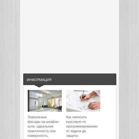
ИНФОРМАЦИЯ
Зеркальные
Как написать
фасады на шкафах-
курсовую по
купе: идеальная
программированию:
практичность или
от задачи до
поверхность,
защиты