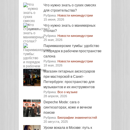
Что нужно знать о сухих смесях
для строительства?
Рубрика:
Новости киноиндустрии
15 июня, 2026
Что нужно знать о маникюрных
столах?
Рубрика:
Новости киноиндустрии
25 мая, 2026
Парикмахерские тумбы: удобство
и порядок в рабочем пространстве
салона
Рубрика:
Новости киноиндустрии
18 мая, 2026
Магазин гитарных аксессуаров
при мастерской в Санкт-
Петербурге: пространство для
музыкантов и их инструментов
Рубрика:
Все о музыке
28 апреля, 2026
Depeche Mode: сага о
синтезаторах, коже и вечном
поиске
Рубрика:
Биографии знаменитостей
20 августа, 2025
Уроки вокала в Москве: путь к