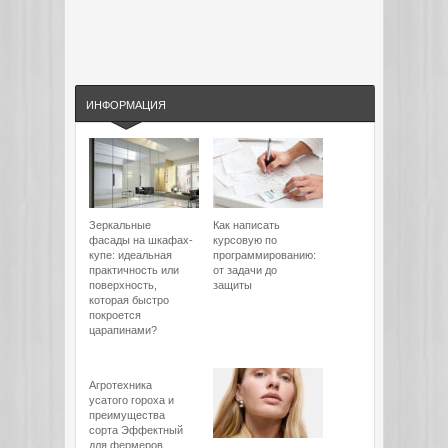
ИНФОРМАЦИЯ
Зеркальные
Как написать
фасады на шкафах-
курсовую по
купе: идеальная
программированию:
практичность или
от задачи до
поверхность,
защиты
которая быстро
покроется
царапинами?
Агротехника
усатого гороха и
преимущества
сорта Эффектный
для фермеров