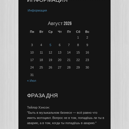
ИНФОРМАЦИЯ
Информация
Август 2026
Пн
Вт
Ср
Чт
Пт
Сб
Вс
1
2
3
4
5
6
7
8
9
10
11
12
13
14
15
16
17
18
19
20
21
22
23
24
25
26
27
28
29
30
31
« Июл
ФРАЗА ДНЯ
Тейлор Хэнсон:
"Быть в музыкальном бизнесе — всё равно что
иметь мотоцикл. Вопрос не в том, попадёшь ли ты в
аварию, а в том, когда ты попадёшь в аварию."