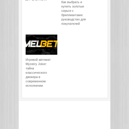
Как выбрать и
купить золотые
серьги с
бриллиантами:
руководство для
покупателей
Игровой автомат
Mystery Joker:
тайна
классического
джокера в
современном
исполнении