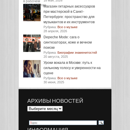
18 мая, 2026
Магазин гитарных аксессуаров
при мастерской в Санкт-
Петербурге: пространство для
музыкантов и их инструментов
Рубрика:
Все о музыке
28 апреля, 2026
Depeche Mode: сага о
синтезаторах, коже и вечном
поиске
Рубрика:
Биографии знаменитостей
20 августа, 2025
Уроки вокала в Москве: путь к
сильному голосу и уверенности на
сцене
Рубрика:
Все о музыке
30 июня, 2025
АРХИВЫ НОВОСТЕЙ