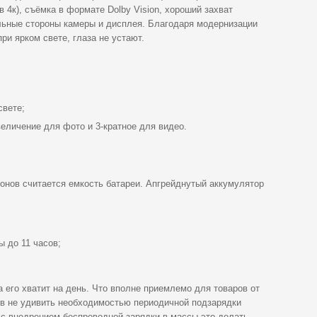
 4к), съёмка в формате Dolby Vision, хороший захват
льные стороны камеры и дисплея. Благодаря модернизации
ри ярком свете, глаза не устают.
свете;
еличение для фото и 3-кратное для видео.
онов считается емкость батареи. Апгрейднутый аккумулятор
 до 11 часов;
его хватит на день. Что вполне приемлемо для товаров от
ов не удивить необходимостью периодичной подзарядки
о с внедрением беспроводной зарядки в массы это делать