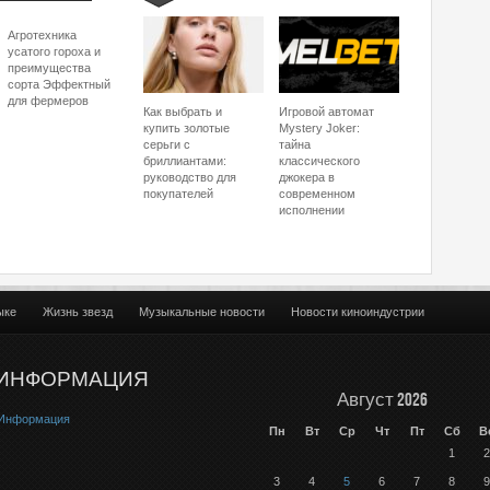
Агротехника
усатого гороха и
преимущества
сорта Эффектный
для фермеров
Как выбрать и
Игровой автомат
купить золотые
Mystery Joker:
серьги с
тайна
бриллиантами:
классического
руководство для
джокера в
покупателей
современном
исполнении
ыке
Жизнь звезд
Музыкальные новости
Новости киноиндустрии
ИНФОРМАЦИЯ
Август 2026
Информация
Пн
Вт
Ср
Чт
Пт
Сб
В
1
2
3
4
5
6
7
8
9