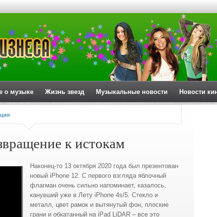
е о музыке
Жизнь звезд
Музыкальные новости
Новости ки
ция
озвращение к истокам
Наконец-то 13 октября 2020 года был презентован
новый iPhone 12. С первого взгляда яблочный
флагман очень сильно напоминает, казалось,
канувший уже в Лету iPhone 4s/5. Стекло и
металл, цвет рамок и вытянутый фон, плоские
грани и обкатанный на iPad LiDAR – все это