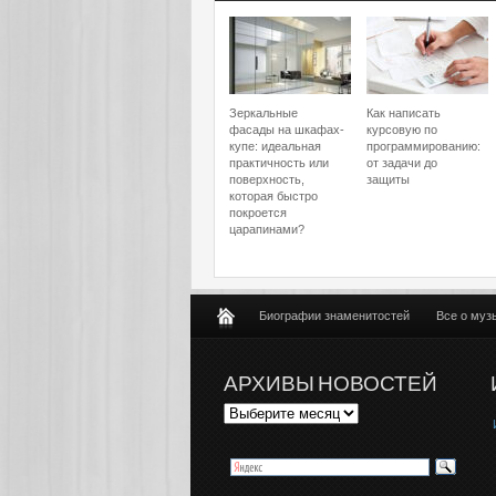
Зеркальные
Как написать
фасады на шкафах-
курсовую по
купе: идеальная
программированию:
практичность или
от задачи до
поверхность,
защиты
которая быстро
покроется
царапинами?
Биографии знаменитостей
Все о муз
АРХИВЫ НОВОСТЕЙ