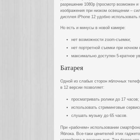
разрешение 1080р (просмотр возможен и в
изображения при низком освещении – си
дисплея iPhone 12 удобно использовать п
Но есть и минусы в новой камере:
нет возможности zoom-съемки;
нет портретной съемки при ночном 
максимально доступен 5-кратное ув
Батарея
Одной из слабых сторон яблочных телеф
в 12 версии позволяет:
просматривать ролики до 17 часов;
использовать стриминговые сервисы
слушать музыку до 65 часов.
При «рабочем» использовании смартфона 
Яблока. Все-таки ценителей этих гаджет
устройства в течение дня. Тем более чт