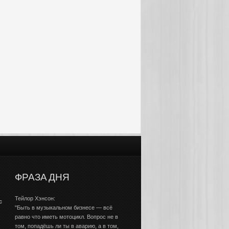
ФРАЗА ДНЯ
Тейлор Хэнсон:
с
"Быть в музыкальном бизнесе — всё
равно что иметь мотоцикл. Вопрос не в
том, попадёшь ли ты в аварию, а в том,