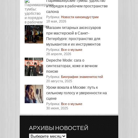
Парикмахерские тумбы: удобство
и порядок в рабочем пространстве
салона
Рубрика:
Новости киноиндустрии
18 мая, 2026
Магазин гитарных аксессуаров
при мастерской в Санкт-
Петербурге: пространство для
музыкантов и их инструментов
Рубрика:
Все о музыке
28 апреля, 2026
Depeche Mode: сага о
синтезаторах, коже и вечном
поиске
Рубрика:
Биографии знаменитостей
20 августа, 2025
Уроки вокала в Москве: путь к
сильному голосу и уверенности на
сцене
Рубрика:
Все о музыке
30 июня, 2025
АРХИВЫ НОВОСТЕЙ