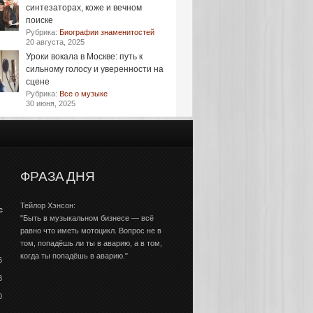
синтезаторах, коже и вечном
поиске
Рубрика:
Биографии знаменитостей
20 августа, 2025
Уроки вокала в Москве: путь к
сильному голосу и уверенности на
сцене
Рубрика:
Все о музыке
30 июня, 2025
ФРАЗА ДНЯ
Тейлор Хэнсон:
с
"Быть в музыкальном бизнесе — всё
равно что иметь мотоцикл. Вопрос не в
том, попадёшь ли ты в аварию, а в том,
когда ты попадёшь в аварию."
6
3
0