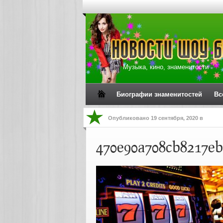
Музыка, кино, знаменитости
Биографии знаменитостей
Вс
Опубликовано
19 сентября, 2020
в
470e90a708cb8217eb