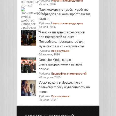
Рубрика:
Новости киноиндустрии
25 мая, 2026
Парикмахерские тумбы: удобство
и порядок в рабочем пространстве
салона
Рубрика:
Новости киноиндустрии
18 мая, 2026
Магазин гитарных аксессуаров
при мастерской в Санкт-
Петербурге: пространство для
музыкантов и их инструментов
Рубрика:
Все о музыке
28 апреля, 2026
Depeche Mode: сага о
синтезаторах, коже и вечном
поиске
Рубрика:
Биографии знаменитостей
20 августа, 2025
Уроки вокала в Москве: путь к
сильному голосу и уверенности на
сцене
Рубрика:
Все о музыке
30 июня, 2025