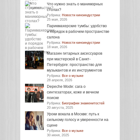
Что нужно знать о маникюрных
столах?
Рубрика:
Новости киноиндустрии
25 мая, 2026
Парикмахерские тумбы: удобство
и порядок в рабочем пространстве
салона
Рубрика:
Новости киноиндустрии
18 мая, 2026
Магазин гитарных аксессуаров
при мастерской в Санкт-
Петербурге: пространство для
музыкантов и их инструментов
Рубрика:
Все о музыке
28 апреля, 2026
Depeche Mode: сага о
синтезаторах, коже и вечном
поиске
Рубрика:
Биографии знаменитостей
20 августа, 2025
Уроки вокала в Москве: путь к
сильному голосу и уверенности на
сцене
Рубрика:
Все о музыке
30 июня, 2025